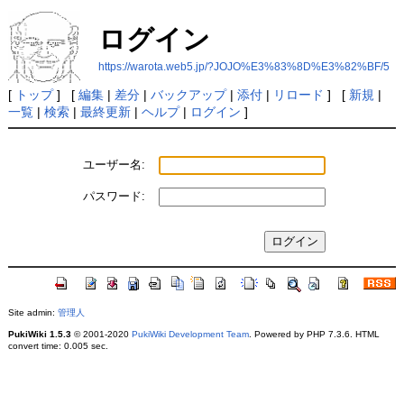
ログイン
https://warota.web5.jp/?JOJO%E3%83%8D%E3%82%BF/5
[
トップ
] [
編集
|
差分
|
バックアップ
|
添付
|
リロード
] [
新規
|
一覧
|
検索
|
最終更新
|
ヘルプ
|
ログイン
]
ユーザー名:
パスワード:
Site admin:
管理人
PukiWiki 1.5.3
© 2001-2020
PukiWiki Development Team
. Powered by PHP 7.3.6. HTML
convert time: 0.005 sec.