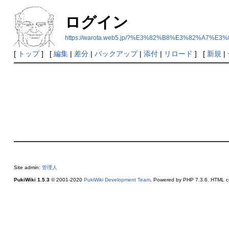
ログイン
https://warota.web5.jp/?%E3%82%B8%E3%82%A
[
トップ
] [
編集
|
差分
|
バックアップ
|
添付
|
リロード
] [
新規
|
Site admin:
管理人
PukiWiki 1.5.3
© 2001-2020
PukiWiki Development Team
. Powered by PHP 7.3.6. HTML co