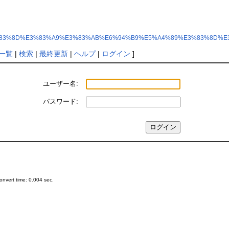
7%E3%83%8D%E3%83%A9%E3%83%AB%E6%94%B9%E5%A4%89%E3%83%8D%E
一覧
|
検索
|
最終更新
|
ヘルプ
|
ログイン
]
ユーザー名:
パスワード:
nvert time: 0.004 sec.