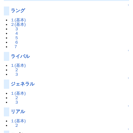
↑
ラング
１(基本)
２(基本)
３
４
５
６
7
↑
ライバル
１(基本)
２
３
↑
ジェネラル
１(基本)
２
３
↑
リアル
１(基本)
２
↑