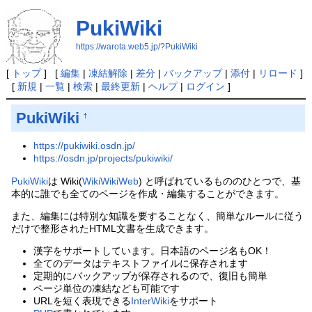
PukiWiki
https://warota.web5.jp/?PukiWiki
[
トップ
] [
編集
|
凍結解除
|
差分
|
バックアップ
|
添付
|
リロード
]
[
新規
|
一覧
|
検索
|
最終更新
|
ヘルプ
|
ログイン
]
PukiWiki
†
https://pukiwiki.osdn.jp/
https://osdn.jp/projects/pukiwiki/
PukiWiki
は Wiki(
WikiWikiWeb
) と呼ばれているもののひとつで、基
本的に誰でも全てのページを作成・編集することができます。
また、編集には特別な知識を要することなく、簡単なルールに従う
だけで整形されたHTML文書を生成できます。
漢字をサポートしています。日本語のページ名もOK！
全てのデータはテキストファイルに保存されます
定期的にバックアップが保存されるので、復旧も簡単
ページ単位の凍結なども可能です
URLを短く表現できる
InterWiki
をサポート