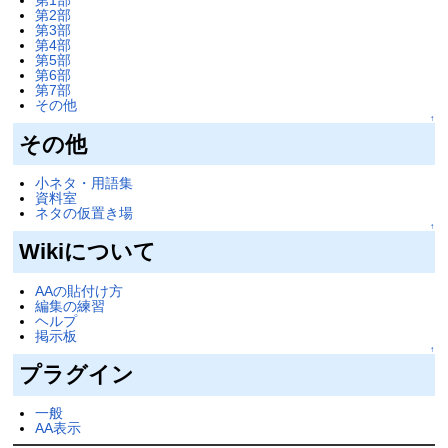
第1部
第2部
第3部
第4部
第5部
第6部
第7部
その他
↑
その他
小ネタ・用語集
資料室
ネタの仮置き場
↑
Wikiについて
AAの貼付け方
編集の練習
ヘルプ
掲示板
↑
プラグイン
一般
AA表示