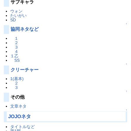
サブキャラ
ウォン
たいがい
SD
↑
協同ネタなど
１
２
３
４
１乙
SS
↑
クリーチャー
1(基本)
２
３
↑
その他
文章ネタ
↑
JOJOネタ
タイトルなど